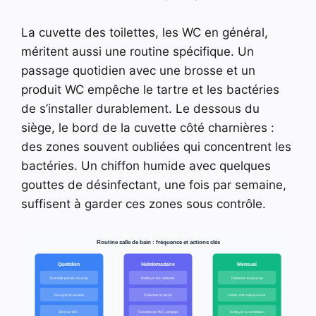
La cuvette des toilettes, les WC en général,
méritent aussi une routine spécifique. Un
passage quotidien avec une brosse et un
produit WC empêche le tartre et les bactéries
de s’installer durablement. Le dessous du
siège, le bord de la cuvette côté charnières :
des zones souvent oubliées qui concentrent les
bactéries. Un chiffon humide avec quelques
gouttes de désinfectant, une fois par semaine,
suffisent à garder ces zones sous contrôle.
Routine salle de bain : fréquence et actions clés
Quotidien
Hebdomadaire
Mensuel
Raclette parois douche
Nettoyer les robinets
Détartrer la douche
Essuyer le lavabo
Détartrer le miroir
Joints anti-moisissures
Brosse WC
Désinfecter WC complet
Nettoyer la ventilation