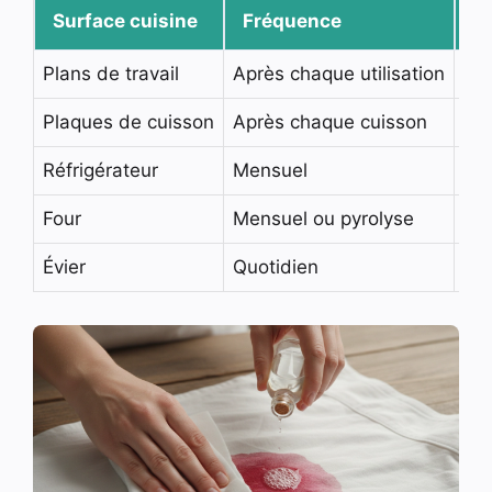
Surface cuisine
Fréquence
P
Plans de travail
Après chaque utilisation
Mul
Plaques de cuisson
Après chaque cuisson
Dég
Réfrigérateur
Mensuel
Eau
Four
Mensuel ou pyrolyse
Bi
Évier
Quotidien
Sav