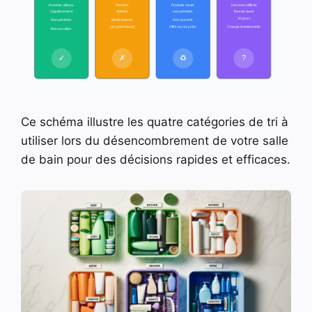
Produits utilisés
Périmés
Produits neufs
Décision difficile
régulièrement
Abîmés
non périmés
Revoir dans
30 jours
Non périmés
Médicaments
Non ouverts
(en pharmacie)
Offrir ou recycler
Charge émotionnelle
Encore utiles
✓
✗
♻
?
Ce schéma illustre les quatre catégories de tri à
utiliser lors du désencombrement de votre salle
de bain pour des décisions rapides et efficaces.