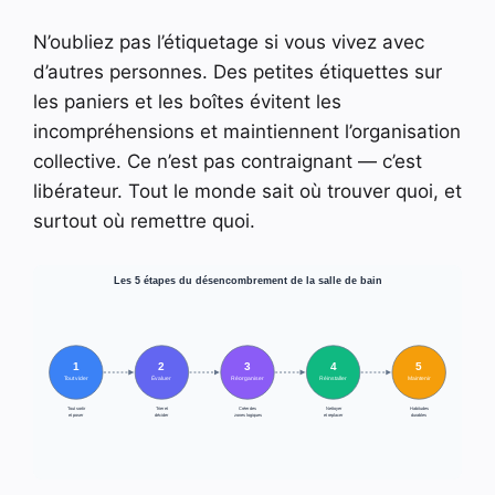
N’oubliez pas l’étiquetage si vous vivez avec
d’autres personnes. Des petites étiquettes sur
les paniers et les boîtes évitent les
incompréhensions et maintiennent l’organisation
collective. Ce n’est pas contraignant — c’est
libérateur. Tout le monde sait où trouver quoi, et
surtout où remettre quoi.
Les 5 étapes du désencombrement de la salle de bain
1
2
3
4
5
Évaluer
Tout vider
Réorganiser
Réinstaller
Maintenir
Tout sortir
Trier et
Créer des
Nettoyer
Habitudes
et poser
décider
zones logiques
et replacer
durables