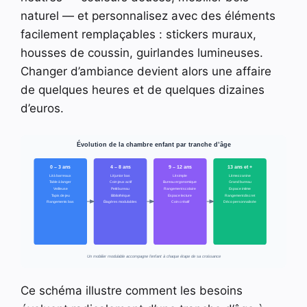
naturel — et personnalisez avec des éléments
facilement remplaçables : stickers muraux,
housses de coussin, guirlandes lumineuses.
Changer d’ambiance devient alors une affaire
de quelques heures et de quelques dizaines
d’euros.
Évolution de la chambre enfant par tranche d’âge
0 – 3 ans
4 – 8 ans
9 – 12 ans
13 ans et +
Lit à barreaux
Lit junior bas
Lit simple
Lit mezzanine
Table à langer
Coin jeux actif
Bureau ergonomique
Grand bureau
Veilleuse
Petit bureau
Rangement scolaire
Espace intime
Tapis de jeu
Bibliothèque
Espace lecture
Rangement discret
Rangements bas
Étagères modulables
Coin créatif
Déco personnalisée
Un mobilier modulable accompagne l’enfant à chaque étape de sa croissance
Ce schéma illustre comment les besoins