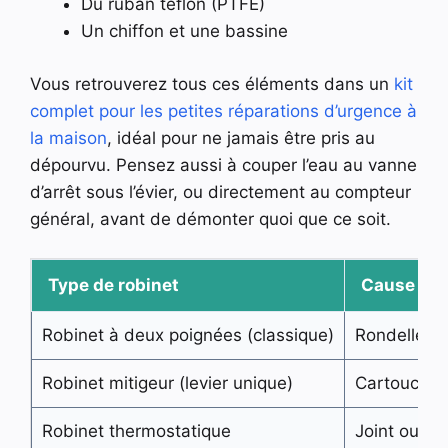
Du ruban téflon (PTFE)
Un chiffon et une bassine
Vous retrouverez tous ces éléments dans un
kit
complet pour les petites réparations d’urgence à
la maison
, idéal pour ne jamais être pris au
dépourvu. Pensez aussi à couper l’eau au vanne
d’arrêt sous l’évier, ou directement au compteur
général, avant de démonter quoi que ce soit.
Type de robinet
Cause fréq
Robinet à deux poignées (classique)
Rondelle ou
Robinet mitigeur (levier unique)
Cartouche 
Robinet thermostatique
Joint ou c