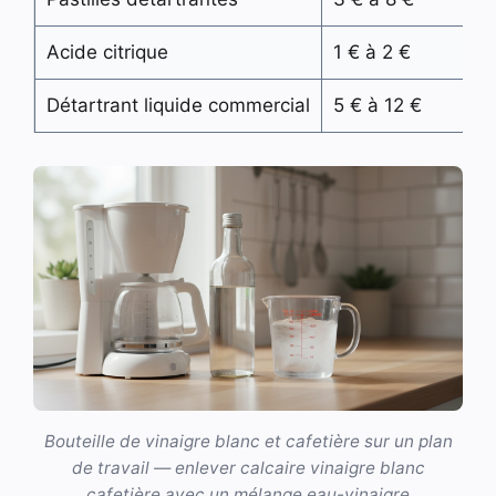
Acide citrique
1 € à 2 €
E
Détartrant liquide commercial
5 € à 12 €
E
Bouteille de vinaigre blanc et cafetière sur un plan
de travail — enlever calcaire vinaigre blanc
cafetière avec un mélange eau-vinaigre