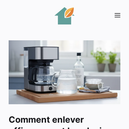
Aller
au
Me
contenu
Comment enlever