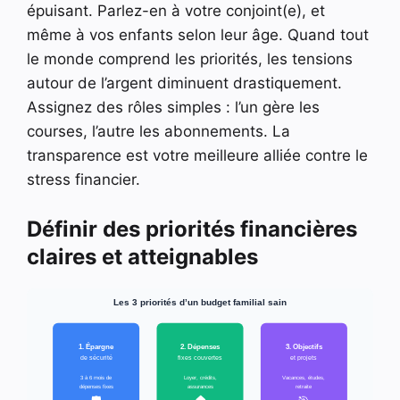
épuisant. Parlez-en à votre conjoint(e), et
même à vos enfants selon leur âge. Quand tout
le monde comprend les priorités, les tensions
autour de l’argent diminuent drastiquement.
Assignez des rôles simples : l’un gère les
courses, l’autre les abonnements. La
transparence est votre meilleure alliée contre le
stress financier.
Définir des priorités financières
claires et atteignables
Les 3 priorités d’un budget familial sain
1. Épargne
2. Dépenses
3. Objectifs
de sécurité
fixes couvertes
et projets
3 à 6 mois de
Loyer, crédits,
Vacances, études,
dépenses fixes
assurances
retraite